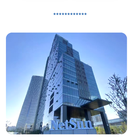
************